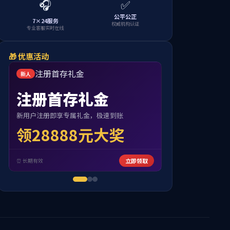
>
>
>
>