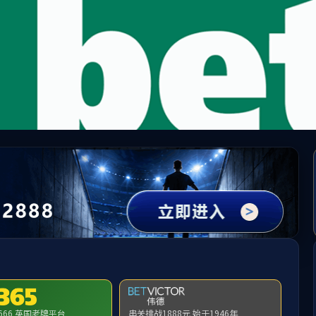
16877太阳集团(中国)有限公司
35
35
企业动态
科技创新
集团关于办公地址变更的公告