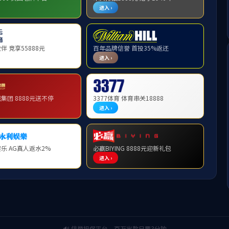
达2.5万平方米，汇聚了全球550余家参展商。16877太阳集团充分利
开展八段锦健身教学活动
化生活，推广健康锻炼理念，11月22日下午，行政工会组织11名员工前往
八段锦健身操教学活动。活动特邀嘉兴市中医院骨伤科主任金伟进行现场
开始。金伟医生由浅入深，逐一讲解了八段锦的八个经典招式：从“两手托
6877太阳集团显担当丨公司2025年无偿献血活动圆满举行
6877太阳集团海盐厂区职工餐厅内爱意融融，公司2025年度无偿献血活动
殷殷热血传递爱心，用实际行动践行担当，展现了16877太阳集团人奉
动。在党委与工会的周密组织下，各部门员工分时段前来，在志愿者的引
既有从...