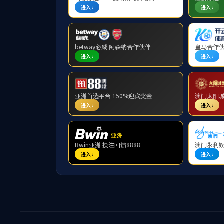
模盛大，展览面积
纸系列产品...
2025-12-05
行政工会组织
为丰富员工业余文
一场别开生面的
乐，教学活动正式
到“理脾胃须...
2025-11-17
热血汇暖流 1
11月11日，1
应、踊跃参与，以
序井然，暖流涌
流程。献血队伍中，