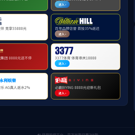
77太阳集团根据生产经营需要，决定对废杂纸出售进行公开招标
称：废杂纸出售
号：民招
2025-24（2）
容：
本次招标出售的内容为本公司嘉兴厂区和海盐厂区各分厂产
同期限：
2025
年
9
月
1
日
-2026
年
8
月
31
日。
资格要求：
必须具有法人资格或者个体工商户，持有效的营业执照。经营范
不良违法经营记录，不得被“信用中国”网站和“信用中国（浙江
名：具备资质要求的投标人可从即日起
9:00
时至
15:00
时
(
节假日除
提交投标人的营业执照进行
报名
初审，报名资料发送至
xujiabin@
文件。
止时间：
投标文件
递
交的截止时间为
2025
年
9
月
16
日
13:00
时。
投
证金：投标人应在提交投标文件前，按投标须知中有关投标保证
间：截标后
1~3
日内招标人自行组织开、评标会议。地点：16877
告的媒介：
标公告在16877太阳集团网站
http:
发布，我公司对其他网站或媒