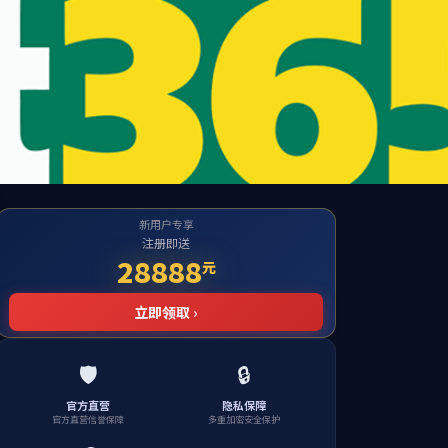
English
采购招标
信息公开
您现在的位置是：
首页
>>
采购招标
>>
招标公告
纸出售