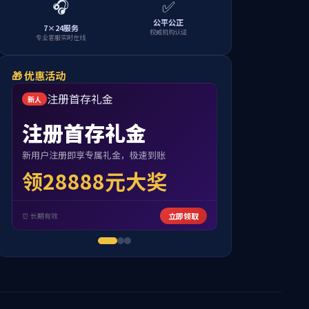
。欢迎合格投标人参加本项目的投标。
生的废纸边、废纸芯管、废硬板纸等
,
年总量约
围必须与招标内容相符。
）”网站列入严重失信黑名单。
外
)
进行报名，报名截止日期为
2025
年
9
月1
2
mfspchina.net
电子邮箱，通过报名初审的，可
标文件必须在
投
标截止时间前发送至招标人邮
金的要求递交投标保证金。
太阳集团。
体转载的公告及公告内容不承担任何责任。