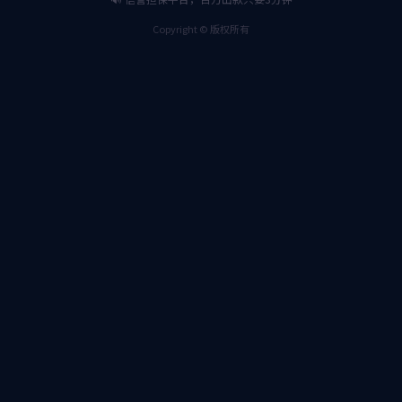
式：
877太阳集团
地址：浙江省海盐县沈荡镇镇东北路
801
号
工商银行嘉兴分行
帐号：
1204060009021011516
走进16877太阳集团
企业动态
投资者关系
16877太阳集团概
16877太阳集团新
定期报告
况
闻
临时报告
公司领导
16877太阳集团党
实时行情
16877太阳集团文
建
公司治理及其他
化
投资咨询
16877太阳集团荣
誉
领导关怀