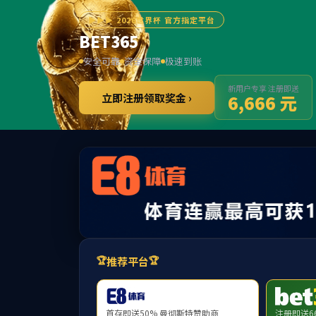
股票代码：SH.6002
投资者关系
股票代码：SH.6002
投资者关系
网站首页
走进16877太阳集团
采购招标
采购招标
招标公告